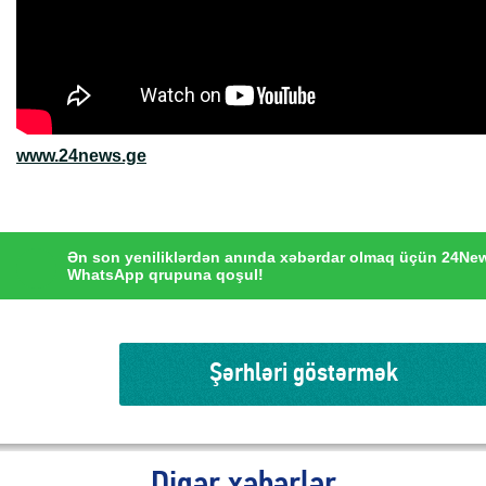
www.24news.ge
Ən son yeniliklərdən anında xəbərdar olmaq üçün 24Ne
WhatsApp qrupuna qoşul!
Şərhləri göstərmək