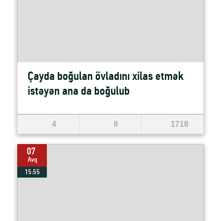
Çayda boğulan övladını xilas etmək
istəyən ana da boğulub
4
9
1718
07
Avq
15:55