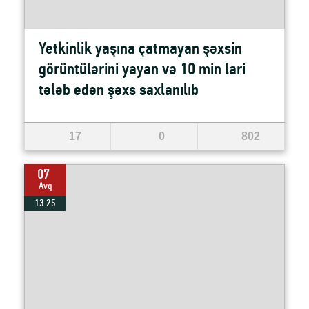
Yetkinlik yaşına çatmayan şəxsin
görüntülərini yayan və 10 min lari
tələb edən şəxs saxlanılıb
17
0
802
07
Avq
13:25