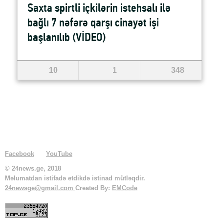
Saxta spirtli içkilərin istehsalı ilə
bağlı 7 nəfərə qarşı cinayət işi
başlanılıb (VİDEO)
10
1
348
Facebook
YouTube
© 24news.ge, 2018
Məlumatdan istifadə etdikdə istinad mütləqdir.
24newsge@gmail.com
Created By:
EMCode