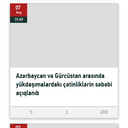
07
Avq
19:09
Azərbaycan və Gürcüstan arasında
yükdaşımalardakı çətinliklərin səbəbi
açıqlanıb
5
1
286