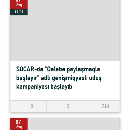
07
Avq
17:57
SOCAR-da "Qələbə paylaşmaqla
başlayır" adlı genişmiqyaslı uduş
kampaniyası başlayıb
8
3
714
07
Avq