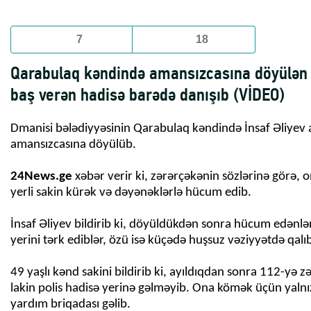
7
18
Qarabulaq kəndində amansızcasına döyülən
baş verən hadisə barədə danışıb (VİDEO)
Dmanisi bələdiyyəsinin Qarabulaq kəndində İnsaf Əliyev 
amansızcasına döyülüb.
24News.ge
xəbər verir ki, zərərçəkənin sözlərinə görə, o
yerli sakin kürək və dəyənəklərlə hücum edib.
İnsaf Əliyev bildirib ki, döyüldükdən sonra hücum edənlə
yerini tərk ediblər, özü isə küçədə huşsuz vəziyyətdə qalı
49 yaşlı kənd sakini bildirib ki, ayıldıqdan sonra 112-yə z
lakin polis hadisə yerinə gəlməyib. Ona kömək üçün yalnız 
yardım briqadası gəlib.