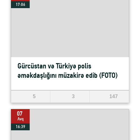
17:06
Gürcüstan və Türkiyə polis
əməkdaşlığını müzakirə edib (FOTO)
5
3
147
07
Avq
16:39