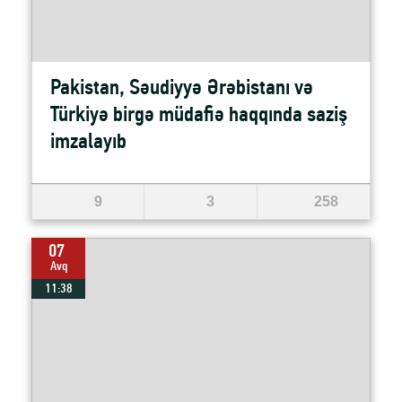
Pakistan, Səudiyyə Ərəbistanı və
Türkiyə birgə müdafiə haqqında saziş
imzalayıb
9
3
258
07
Avq
11:38