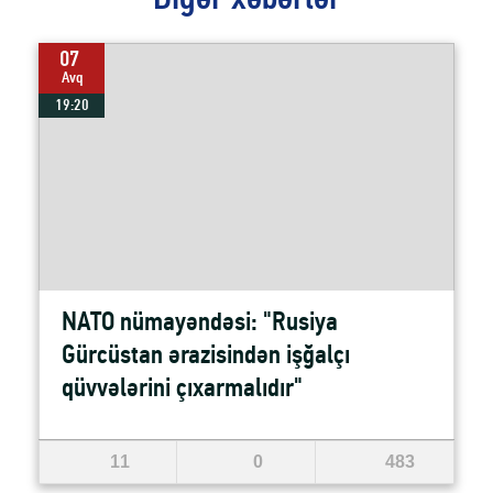
Digər xəbərlər
07
Avq
19:20
NATO nümayəndəsi: "Rusiya
Gürcüstan ərazisindən işğalçı
qüvvələrini çıxarmalıdır"
11
0
483