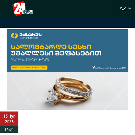
15
Iyn
2026
14:01