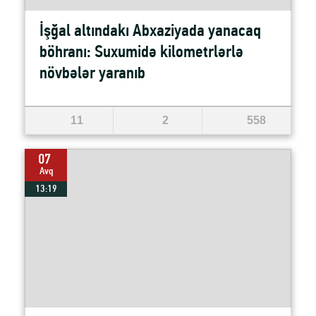
İşğal altındakı Abxaziyada yanacaq
böhranı: Suxumidə kilometrlərlə
növbələr yaranıb
11
2
558
07
Avq
13:19