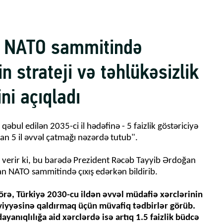
 NATO sammitində
n strateji və təhlükəsizlik
ni açıqladı
əbul edilən 2035-ci il hədəfinə - 5 faizlik göstəriciyə
dan 5 il əvvəl çatmağı nəzərdə tutub".
 verir ki, bu barədə Prezident Rəcəb Tayyib Ərdoğan
n NATO sammitində çıxış edərkən bildirib.
örə, Türkiyə 2030-cu ildən əvvəl müdafiə xərclərinin
əviyyəsinə qaldırmaq üçün müvafiq tədbirlər görüb.
ayanıqlılığa aid xərclərdə isə artıq 1.5 faizlik büdcə