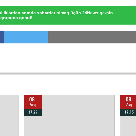
iliklərdən anında xəbərdar olmaq üçün 24News.ge-nin
qrupuna qoşul!
08
08
Avq
Avq
17:29
17:15