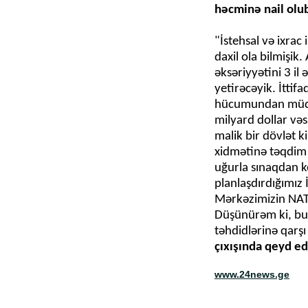
"İstehsal və ixrac
daxil ola bilmişik
əksəriyyətini 3 il
yetirəcəyik. İttif
hücumundan müdaf
milyard dollar və
malik bir dövlət k
xidmətinə təqdim 
uğurla sınaqdan ke
planlaşdırdığımız
Mərkəzimizin NATO
Düşünürəm ki, bu 
təhdidlərinə qar
çıxışında qeyd ed
www.24news.ge