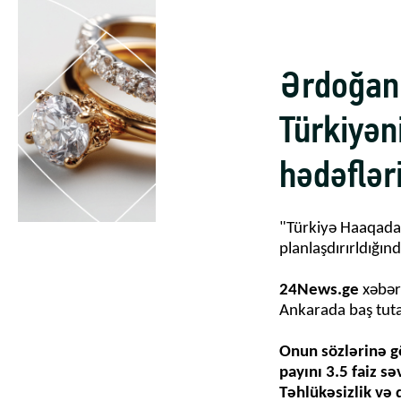
Ərdoğan
Türkiyəni
hədəfləri
"Türkiyə Haaqada q
planlaşdırırldığın
24News.ge
xəbər
Ankarada baş tuta
Onun sözlərinə g
payını 3.5 faiz s
Təhlükəsizlik və d