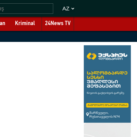
an
Kriminal
24News TV