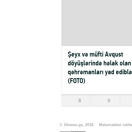
Şeyx və müfti Avqust
döyüşlərində həlak olan
qəhrəmanları yad ediblə
(FOTO)
8
0
© 24news.ge, 2018
Məlumatdan istifad