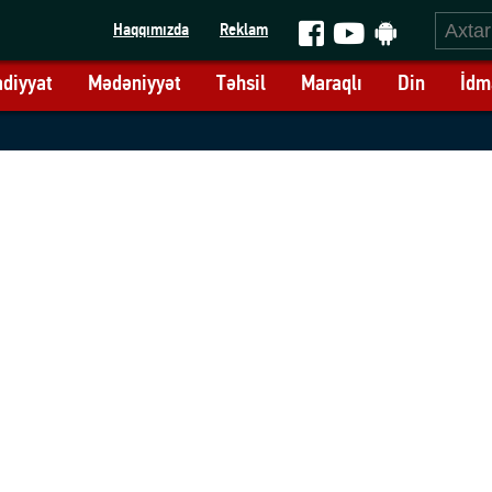
Haqqımızda
Reklam
adiyyat
Mədəniyyət
Təhsil
Maraqlı
Din
İdm