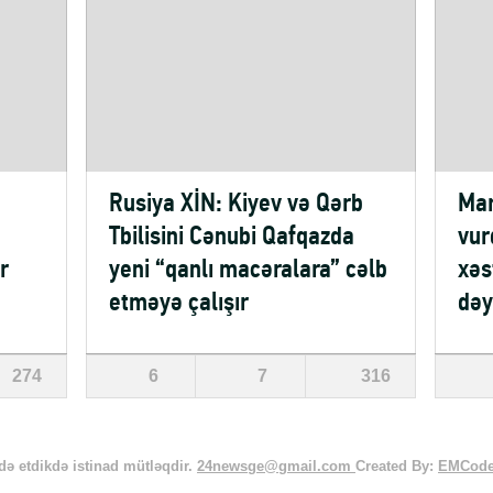
Rusiya XİN: Kiyev və Qərb
Mar
Tbilisini Cənubi Qafqazda
vur
r
yeni “qanlı macəralara” cəlb
xəs
etməyə çalışır
dəy
274
6
7
316
ə etdikdə istinad mütləqdir.
24newsge@gmail.com
Created By:
EMCod