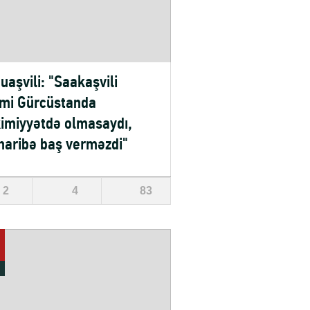
uaşvili: "Saakaşvili
imi Gürcüstanda
imiyyətdə olmasaydı,
aribə baş verməzdi"
2
4
83