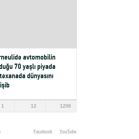
neulidə avtomobilin
duğu 70 yaşlı piyada
təxanada dünyasını
işib
1
12
1206
e
Facebook
YouTube