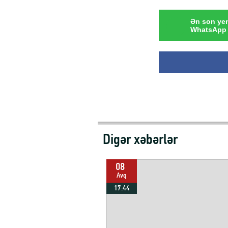
Ən son yen
WhatsApp 
Digər xəbərlər
08
Avq
17:44