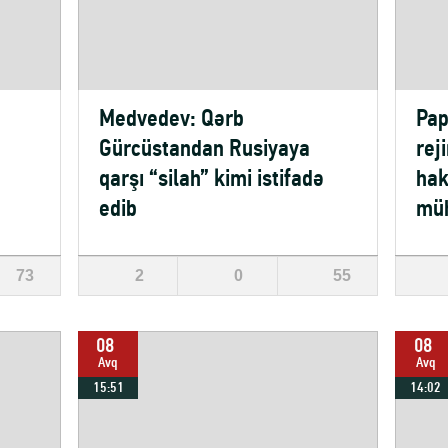
Medvedev: Qərb
Pap
Gürcüstandan Rusiyaya
rej
qarşı “silah” kimi istifadə
hak
edib
müh
73
2
0
55
08
08
Avq
Avq
15:51
14:02