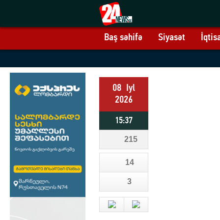
Baş səhifə
Siyasət
İqtis
08
Iyl
2026
15:37
215
14
3