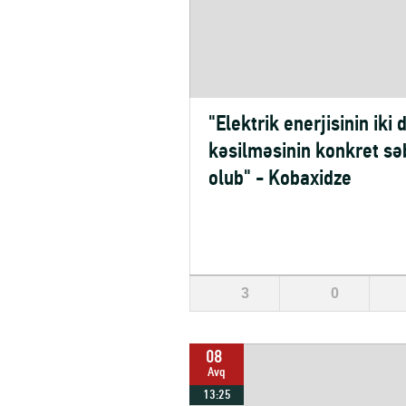
"Elektrik enerjisinin iki 
kəsilməsinin konkret sə
olub" - Kobaxidze
3
0
08
Avq
13:25