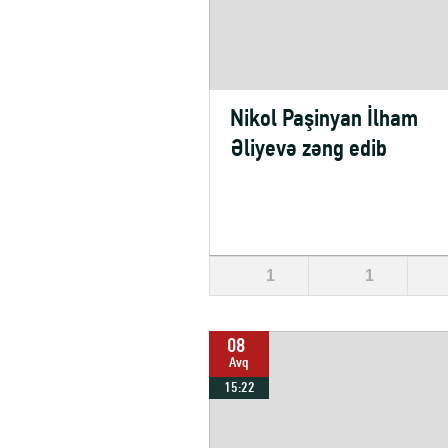
Nikol Paşinyan İlham
Əliyevə zəng edib
1
1
08
Avq
15:22