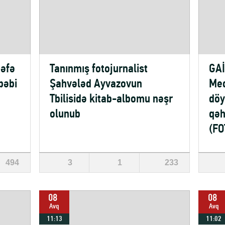
dəfə
Tanınmış fotojurnalist
GAİ
bəbi
Şahvələd Ayvazovun
Med
Tbilisidə kitab-albomu nəşr
döy
olunub
qəh
(FO
494
3
1
233
08
08
Avq
Avq
11:13
11:02