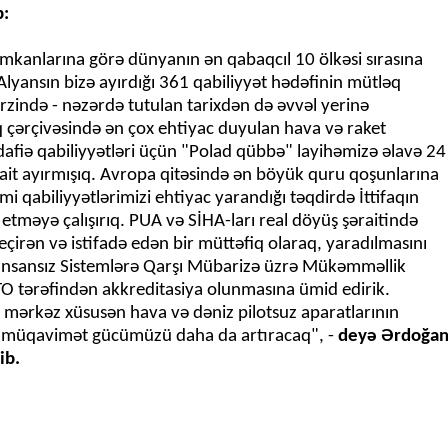
 imkanlarına görə dünyanın ən qabaqcıl 10 ölkəsi sırasına
. Alyansın bizə ayırdığı 361 qabiliyyət hədəfinin mütləq
 ərzində - nəzərdə tutulan tarixdən də əvvəl yerinə
aq çərçivəsində ən çox ehtiyac duyulan hava və raket
iə qabiliyyətləri üçün "Polad qübbə" layihəmizə əlavə 24
sait ayırmışıq. Avropa qitəsində ən böyük quru qoşunlarına
imi qabiliyyətlərimizi ehtiyac yarandığı təqdirdə İttifaqın
etməyə çalışırıq. PUA və SİHA-ları real döyüş şəraitində
çirən və istifadə edən bir müttəfiq olaraq, yaradılmasını
 İnsansız Sistemlərə Qarşı Mübarizə üzrə Mükəmməllik
 tərəfindən akkreditasiya olunmasına ümid edirik.
mərkəz xüsusən hava və dəniz pilotsuz aparatlarının
şı müqavimət gücümüzü daha da artıracaq", -
deyə Ərdoğa
ib.