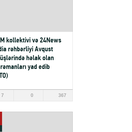
M kollektivi və 24News
ia rəhbərliyi Avqust
üşlərində həlak olan
rəmanları yad edib
TO)
7
0
367