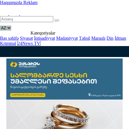
Haqqımızda
Reklam
Kateqoriyalar
Baş səhifə
Siyasət
İqtisadiyyat
Mədəniyyət
Təhsil
Maraqlı
Din
İdman
Kriminal
24News TV