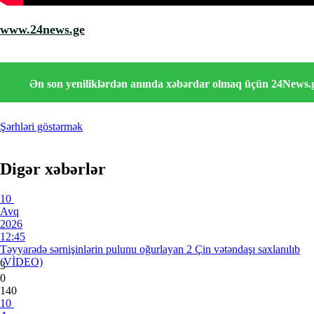
www.24news.ge
Ən son yeniliklərdən anında xəbərdar olmaq üçün 24News
Şərhləri göstərmək
Digər xəbərlər
10
Avq
2026
12:45
Təyyarədə sərnişinlərin pulunu oğurlayan 2 Çin vətəndaşı saxlanılıb
(VİDEO)
3
0
140
10