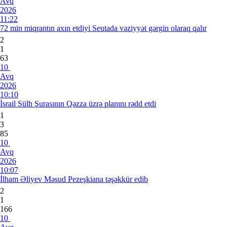
Avq
2026
11:22
72 min miqrantın axın etdiyi Seutada vəziyyət gərgin olaraq qalır
2
1
63
10
Avq
2026
10:10
İsrail Sülh Şurasının Qəzza üzrə planını rədd etdi
1
3
85
10
Avq
2026
10:07
İlham Əliyev Məsud Pezeşkiana təşəkkür edib
2
1
166
10