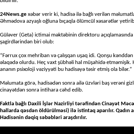
bildirilir.
24News.ge
xəbər verir ki, hadisə ilə bağlı verilən məlumat
Əhmədova azyaşlı oğluna bıçaqla ölümcül xəsarətlər yetirib. B
Güləver (Geta) ictimai məktəbinin direktoru açıqlamasında 
şagirdlərindən biri olub:
“Fərrux çox mehriban və çalışqan uşaq idi. Qonşu kənddən 
əlaqədə olurdu. Heç vaxt şübhəli hal müşahidə etməmişik. H
ananın psixoloji vəziyyəti bu hadisəyə təsir etmiş ola bilər.”
Məlumata görə, hadisədən sonra ailə üzvləri baş verəni gizlə
cinayətdən sonra intihara cəhd edib.
Faktla bağlı Daxili İşlər Nazirliyi tərəfindən Cinayət Məcə
hallarda qəsdən öldürülməsi) ilə istintaq aparılır. Qadın 