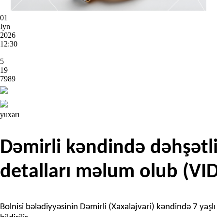
01
Iyn
2026
12:30
5
19
7989
yuxarı
Dəmirli kəndində dəhşətli
detalları məlum olub (VI
Bolnisi bələdiyyəsinin Dəmirli (Xaxalajvari) kəndində 7 yaşl