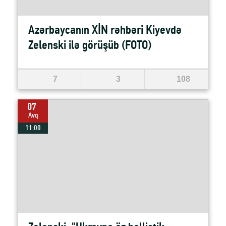
Azərbaycanın XİN rəhbəri Kiyevdə
Zelenski ilə görüşüb (FOTO)
7
3
108
07
Avq
11:00