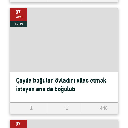
07
Avq
16:39
Çayda boğulan övladını xilas etmək
istəyən ana da boğulub
1
1
448
07