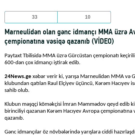
33
10
Marneulidən olan gənc idmançı MMA üzrə A
çempionatına vəsiqə qazanıb (VİDEO)
Paytaxt Tbilisidə MMA üzrə Gürcüstan çempionatı keçirili
600-dən çox idmançı iştirak edib.
24News.ge
xəbər verir ki, yarışa Marneulidən MMA və G
klubundan qatılan Raul Elçiyev üçüncü, Kərəm Hacıyev isə
sahib olub.
Klubun məşqçi köməkçisi İmran Məmmədov qeyd edib ki,
birinciliyi qazanan Kərəm Hacıyev Avropa çempionatına 
qazanıb.
Gənc idmançılar öz növbələrində yarışlara ciddi hazırlaşdı