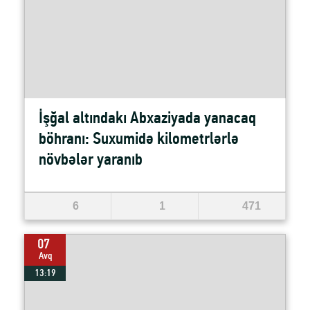
İşğal altındakı Abxaziyada yanacaq
böhranı: Suxumidə kilometrlərlə
növbələr yaranıb
6
1
471
07
Avq
13:19