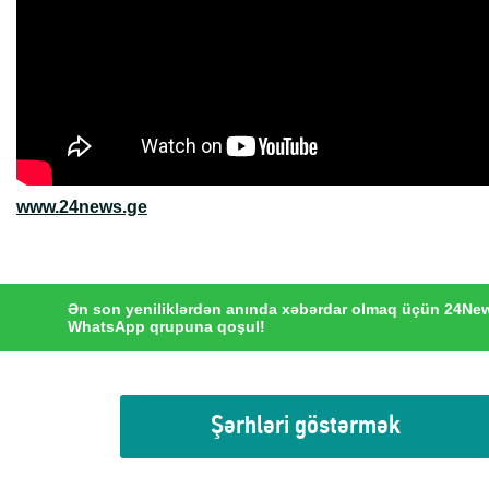
www.24news.ge
Ən son yeniliklərdən anında xəbərdar olmaq üçün 24Ne
WhatsApp qrupuna qoşul!
Şərhləri göstərmək