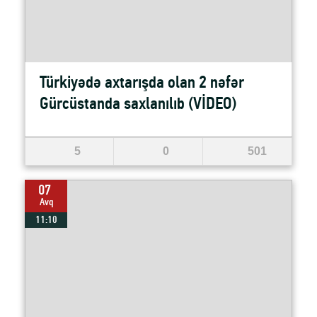
Türkiyədə axtarışda olan 2 nəfər
Gürcüstanda saxlanılıb (VİDEO)
5
0
501
07
Avq
11:10