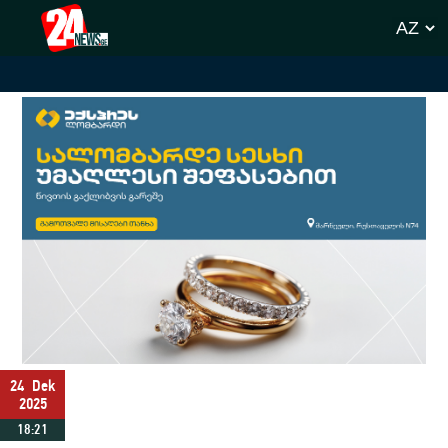
24
Dek
2025
18:21