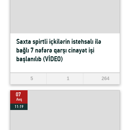
Saxta spirtli içkilərin istehsalı ilə
bağlı 7 nəfərə qarşı cinayət işi
başlanılıb (VİDEO)
5
1
264
07
Avq
11:19