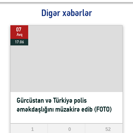
Digər xəbərlər
07
Avq
17:06
Gürcüstan və Türkiyə polis
əməkdaşlığını müzakirə edib (FOTO)
1
0
52