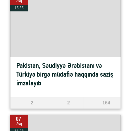
Avq
15:55
Pakistan, Səudiyyə Ərəbistanı və
Türkiyə birgə müdafiə haqqında saziş
imzalayıb
2
2
164
07
Avq