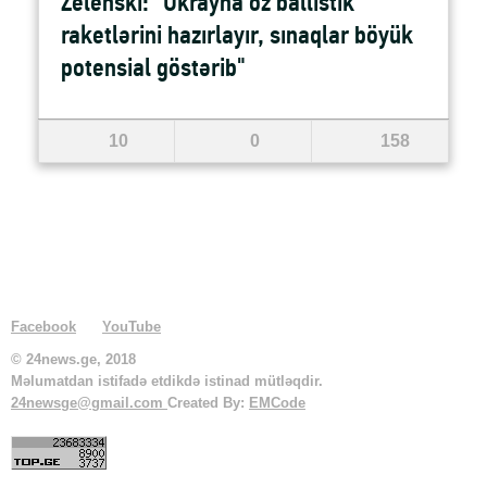
Zelenski: "Ukrayna öz ballistik
raketlərini hazırlayır, sınaqlar böyük
potensial göstərib"
10
0
158
Facebook
YouTube
© 24news.ge, 2018
Məlumatdan istifadə etdikdə istinad mütləqdir.
24newsge@gmail.com
Created By:
EMCode