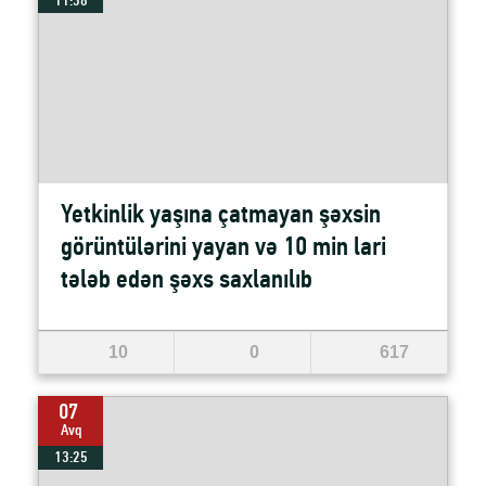
11:38
Yetkinlik yaşına çatmayan şəxsin
görüntülərini yayan və 10 min lari
tələb edən şəxs saxlanılıb
10
0
617
07
Avq
13:25