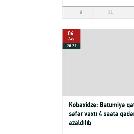
9
11
06
Avq
20:21
Kobaxidze: Batumiyə qa
səfər vaxtı 4 saata qədə
azaldılıb