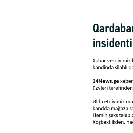
Qardaban
insident
Xəbər verdiyimiz 
kəndində silahlı q
24News.ge
xəbər 
üzvləri tərəfindən
Əldə etdiyimiz mə
kənddə mağaza sah
Həmin şəxs tələb 
Xoşbəxtlikdən, ha