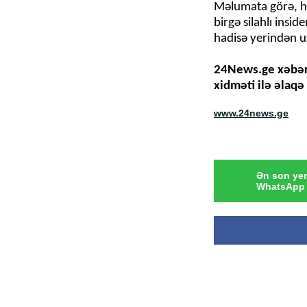
Məlumata görə, ha
birgə silahlı insid
hadisə yerindən uz
24News.ge xəbər p
xidməti ilə əlaqə 
www.24news.ge
Ən son yen
WhatsApp 