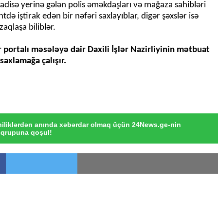
disə yerinə gələn polis əməkdaşları və mağaza sahibləri
entdə iştirak edən bir nəfəri saxlayıblar, digər şəxslər isə
aqlaşa biliblər.
ortalı məsələyə dair Daxili İşlər Nazirliyinin mətbuat
saxlamağa çalışır.
iliklərdən anında xəbərdar olmaq üçün 24News.ge-nin
qrupuna qoşul!