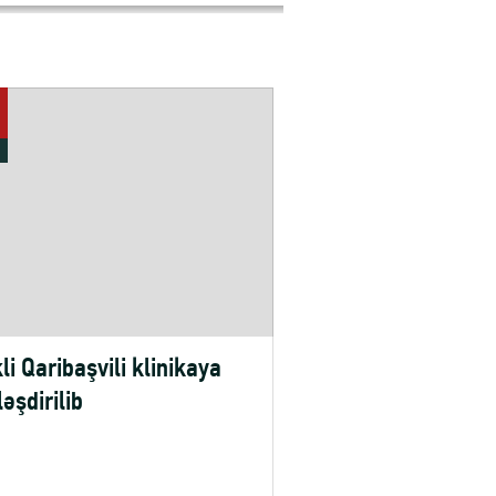
kli Qaribaşvili klinikaya
ləşdirilib