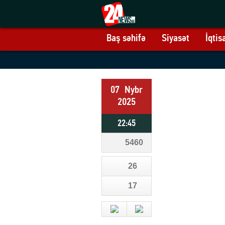
Baş səhifə
Siyasət
İqtis
07
Nybr
2025
22:45
5460
26
17