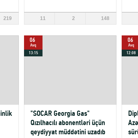
219
11
2
148
06
06
Avq
Avq
13:15
12:08
inlik
"SOCAR Georgia Gas"
Dip
Qızılhacılı abonentləri üçün
Azə
qeydiyyat müddətini uzadıb
sür