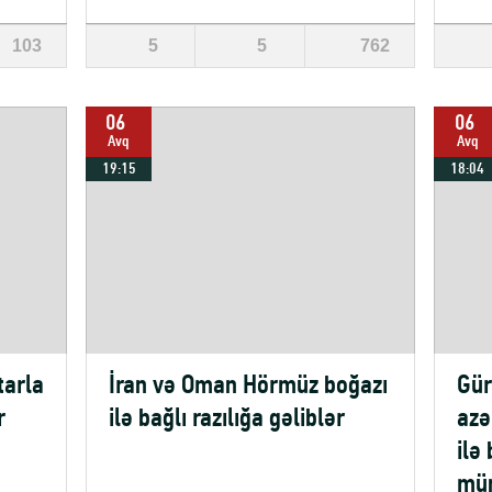
103
5
5
762
06
06
Avq
Avq
19:15
18:04
tarla
İran və Oman Hörmüz boğazı
Gür
r
ilə bağlı razılığa gəliblər
azə
ilə
mün