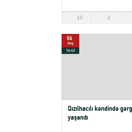
13
2
06
Avq
16:42
Qızılhacılı kəndində gərg
yaşanıb