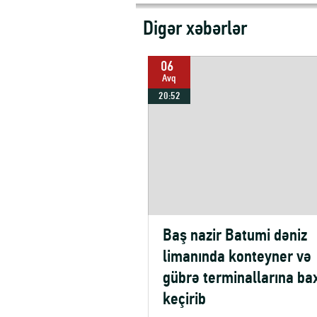
Digər xəbərlər
06
Avq
20:52
Baş nazir Batumi dəniz
limanında konteyner və
gübrə terminallarına ba
keçirib