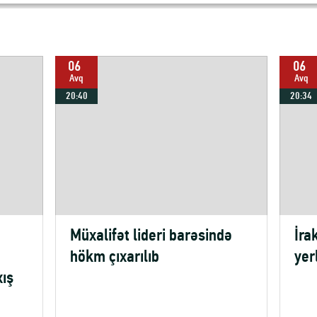
06
06
Avq
Avq
20:40
20:34
Müxalifət lideri barəsində
İra
hökm çıxarılıb
yer
xış