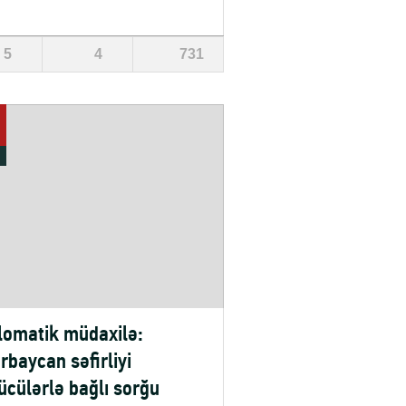
5
4
731
lomatik müdaxilə:
rbaycan səfirliyi
ücülərlə bağlı sorğu