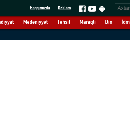
Haqqımızda
Reklam
adiyyat
Mədəniyyət
Təhsil
Maraqlı
Din
İdm