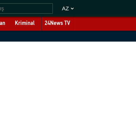
an
Kriminal
24News TV