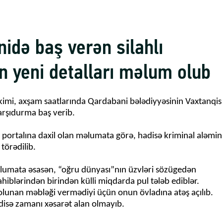
idə baş verən silahlı
in yeni detalları məlum olub
kimi, axşam saatlarında Qardabani bələdiyyəsinin Vaxtanqis
arşıdurma baş verib.
portalına daxil olan məlumata görə, hadisə kriminal aləmin
 törədilib.
lumata əsasən, “oğru dünyası”nın üzvləri sözügedən
iblərindən birindən külli miqdarda pul tələb ediblər.
olunan məbləği vermədiyi üçün onun övladına atəş açılıb.
disə zamanı xəsarət alan olmayıb.