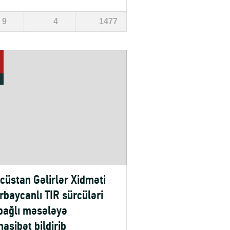
9
4
1477
cüstan Gəlirlər Xidməti
rbaycanlı TIR sürcüləri
 bağlı məsələyə
asibət bildirib