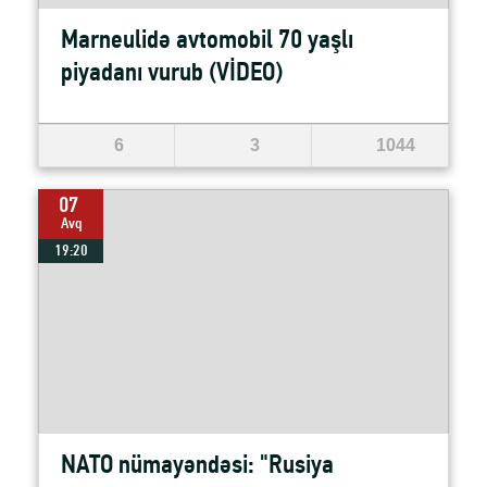
Marneulidə avtomobil 70 yaşlı
piyadanı vurub (VİDEO)
6
3
1044
07
Avq
19:20
NATO nümayəndəsi: "Rusiya