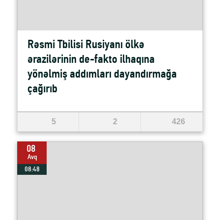
Rəsmi Tbilisi Rusiyanı ölkə
ərazilərinin de-fakto ilhaqına
yönəlmiş addımları dayandırmağa
çağırıb
5
2
426
08
Avq
08:48