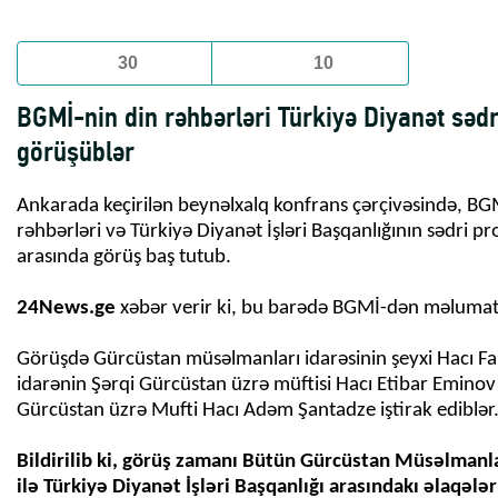
30
10
BGMİ-nin din rəhbərləri Türkiyə Diyanət sədri
görüşüblər
Ankarada keçirilən beynəlxalq konfrans çərçivəsində, BG
rəhbərləri və Türkiyə Diyanət İşləri Başqanlığının sədri pro
arasında görüş baş tutub.
24News.ge
xəbər verir ki, bu barədə BGMİ-dən məlumat 
Görüşdə Gürcüstan müsəlmanları idarəsinin şeyxi Hacı Fa
idarənin Şərqi Gürcüstan üzrə müftisi Hacı Etibar Eminov
Gürcüstan üzrə Mufti Hacı Adəm Şantadze iştirak ediblər
Bildirilib ki, görüş zamanı Bütün Gürcüstan Müsəlmanla
ilə Türkiyə Diyanət İşləri Başqanlığı arasındakı əlaqələr