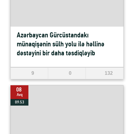
Azərbaycan Gürcüstandakı
münaqişənin sülh yolu ilə həllinə
dəstəyini bir daha təsdiqləyib
9
0
132
08
Avq
09:53