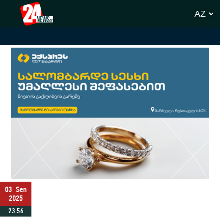
03
Sen
2025
23:56