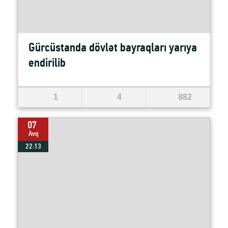
Gürcüstanda dövlət bayraqları yarıya
endirilib
1
4
882
07
Avq
22:13