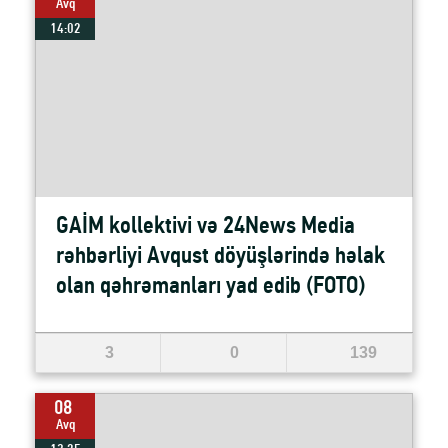
Avq
14:02
GAİM kollektivi və 24News Media
rəhbərliyi Avqust döyüşlərində həlak
olan qəhrəmanları yad edib (FOTO)
3
0
139
08
Avq