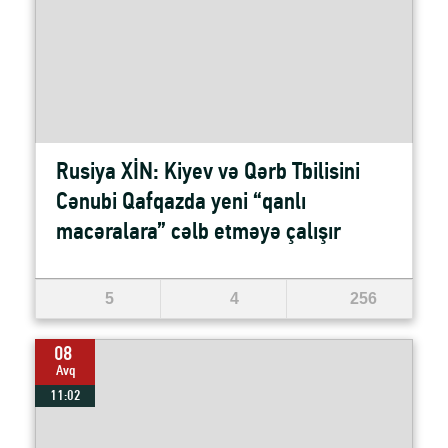
Rusiya XİN: Kiyev və Qərb Tbilisini
Cənubi Qafqazda yeni “qanlı
macəralara” cəlb etməyə çalışır
5
4
256
08
Avq
11:02