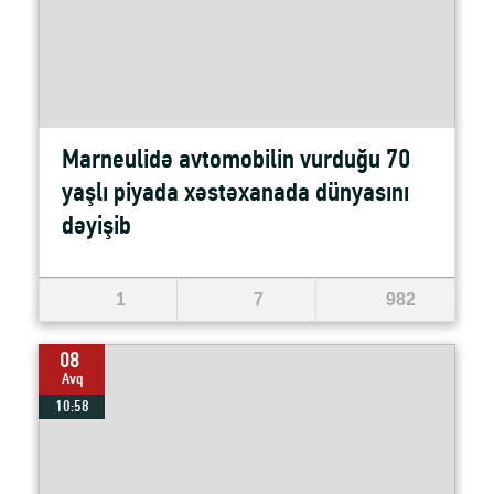
Marneulidə avtomobilin vurduğu 70
yaşlı piyada xəstəxanada dünyasını
dəyişib
1
7
982
08
Avq
10:58