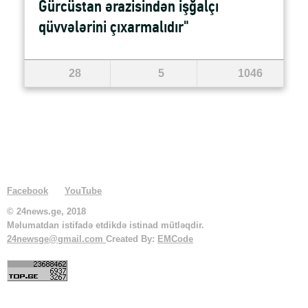
Gürcüstan ərazisindən işğalçı
qüvvələrini çıxarmalıdır"
28
5
1046
Facebook
YouTube
© 24news.ge, 2018
Məlumatdan istifadə etdikdə istinad mütləqdir.
24newsge@gmail.com
Created By:
EMCode