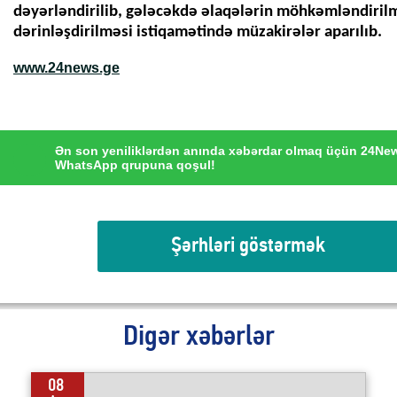
dəyərləndirilib, gələcəkdə əlaqələrin möhkəmləndiril
dərinləşdirilməsi istiqamətində müzakirələr aparılıb.
www.24news.ge
Ən son yeniliklərdən anında xəbərdar olmaq üçün 24Ne
WhatsApp qrupuna qoşul!
Şərhləri göstərmək
Digər xəbərlər
08