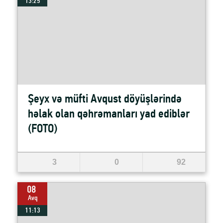
13:25
Şeyx və müfti Avqust döyüşlərində
həlak olan qəhrəmanları yad ediblər
(FOTO)
3
0
92
08
Avq
11:13