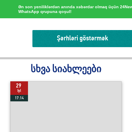
Ən son yeniliklərdən anında xəbərdar olmaq üçün 24Ne
WhatsApp qrupuna qoşul!
Şərhləri göstərmək
სხვა სიახლეები
29
Iyl
17:14