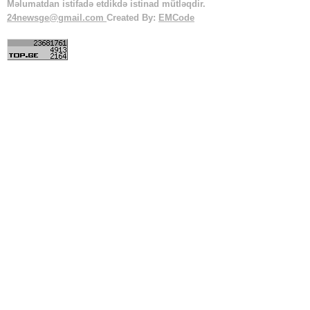
Məlumatdan istifadə etdikdə istinad mütləqdir.
24newsge@gmail.com
Created By:
EMCode