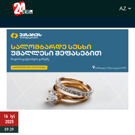
16
Iyl
2025
09:39