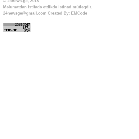
© 24news.ge, 2018
Məlumatdan istifadə etdikdə istinad mütləqdir.
24newsge@gmail.com
Created By:
EMCode