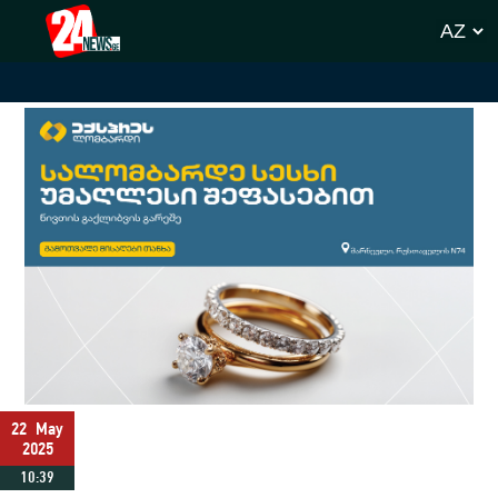
22
May
2025
10:39