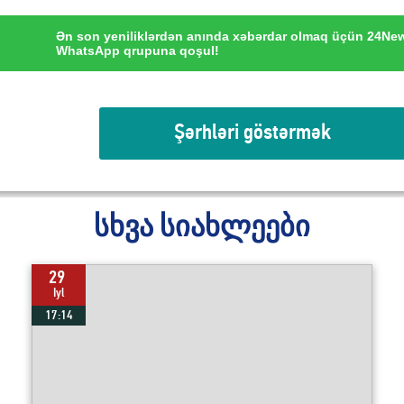
Ən son yeniliklərdən anında xəbərdar olmaq üçün 24Ne
WhatsApp qrupuna qoşul!
Şərhləri göstərmək
სხვა სიახლეები
29
Iyl
17:14