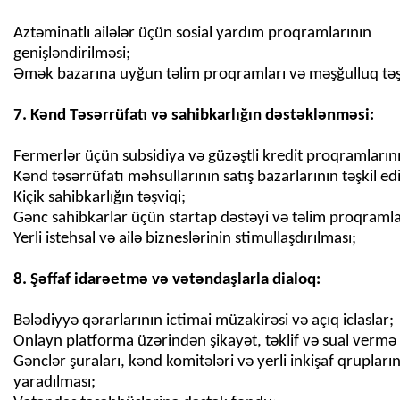
Aztəminatlı ailələr üçün sosial yardım proqramlarının
genişləndirilməsi;
Əmək bazarına uyğun təlim proqramları və məşğulluq təşv
Fermerlər üçün subsidiya və güzəştli kredit proqramlarını
Kənd təsərrüfatı məhsullarının satış bazarlarının təşkil ed
Kiçik sahibkarlığın təşviqi;
Gənc sahibkarlar üçün startap dəstəyi və təlim proqramla
Yerli istehsal və ailə bizneslərinin stimullaşdırılması;
Bələdiyyə qərarlarının ictimai müzakirəsi və açıq iclaslar;
Onlayn platforma üzərindən şikayət, təklif və sual vermə
Gənclər şuraları, kənd komitələri və yerli inkişaf qrupları
yaradılması;