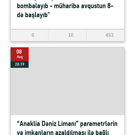
bombalayıb - müharibə avqustun 8-
də başlayıb"
6
10
453
08
Avq
20:19
“Anaklia Dəniz Limanı” parametrlərin
və imkanların azaldılması ilə bağlı