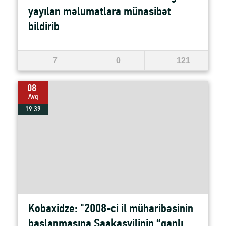
yayılan məlumatlara münasibət
bildirib
7
0
121
08
Avq
19:39
Kobaxidze: "2008-ci il müharibəsinin
başlanmasına Saakaşvilinin “qanlı