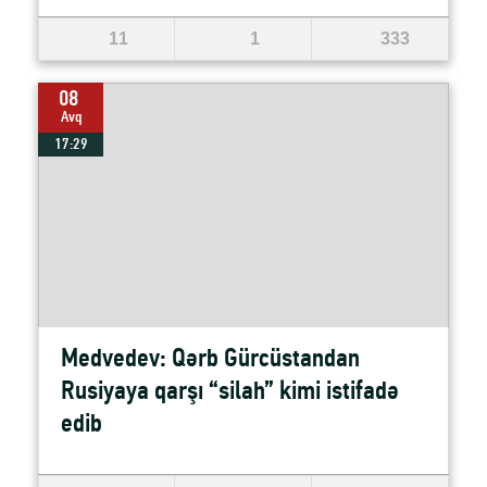
11
1
333
08
Avq
17:29
Medvedev: Qərb Gürcüstandan
Rusiyaya qarşı “silah” kimi istifadə
edib