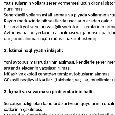
Yağış sularının yollara zərər verməməsi üçün drenaj siste
qurulması;
Şəhərdaxili yolların asfaltlanması və piyada yollarının artı
Rayon mərkəzində pik saatlarda tıxacların aradan qaldırı
bir tərəfli yol sxemləri və ağıllı svetofor sistemlərinin tətbi
Avtodayanacaq yerlərinin artırılması və qanunsuz parkl
qarşısının alınması üçün müasir nəzarət sistemi;
Yeni avtobus marşrutlarının açılması, kəndlərlə şəhər mə
arasında əlaqənin yaxşılaşdırılması;
Müasir və ekoloji cəhətdən təmiz avtobusların alınması;
Güzəştli nəqliyyat kartları (tələbələr, yaşlılar, müəllimlər 
Su çatışmazlığı olan kəndlərdə artezian quyularının qazıl
xətlərinin çəkilməsi;