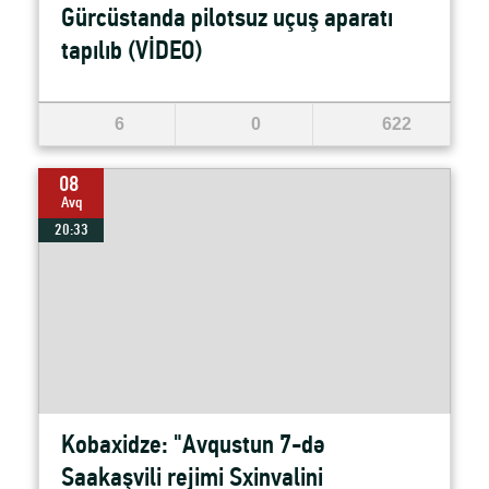
Gürcüstanda pilotsuz uçuş aparatı
tapılıb (VİDEO)
6
0
622
08
Avq
20:33
Kobaxidze: "Avqustun 7-də
Saakaşvili rejimi Sxinvalini