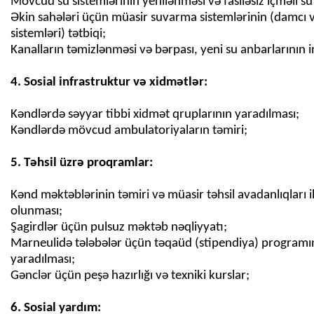
Mövcud su sistemlərinin yenilənməsi və fasiləsiz içməli su
Əkin sahələri üçün müasir suvarma sistemlərinin (damcı 
sistemləri) tətbiqi;
Kanalların təmizlənməsi və bərpası, yeni su anbarlarının i
Kəndlərdə səyyar tibbi xidmət qruplarının yaradılması;
Kəndlərdə mövcud ambulatoriyaların təmiri;
Kənd məktəblərinin təmiri və müasir təhsil avadanlıqları i
olunması;
Şagirdlər üçün pulsuz məktəb nəqliyyatı;
Marneulidə tələbələr üçün təqaüd (stipendiya) programı
yaradılması;
Gənclər üçün peşə hazırlığı və texniki kurslar;