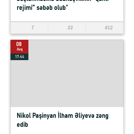
rejimi” səbəb olub"
7
22
412
08
Avq
17:44
Nikol Paşinyan İlham Əliyevə zəng
edib