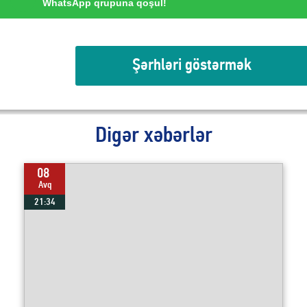
WhatsApp qrupuna qoşul!
Şərhləri göstərmək
Digər xəbərlər
08
Avq
21:34