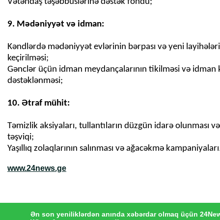
Vətəndaş təşəbbüslərinə dəstək fondu;
9. Mədəniyyət və idman:
Kəndlərdə mədəniyyət evlərinin bərpası və yeni layihələr
keçirilməsi;
Gənclər üçün idman meydançalarının tikilməsi və idman k
dəstəklənməsi;
Təmizlik aksiyaları, tullantıların düzgün idarə olunması v
təşviqi;
Yaşıllıq zolaqlarının salınması və ağacəkmə kampaniyaları
www.24news.ge
Ən son yeniliklərdən anında xəbərdar olmaq üçün 24Ne