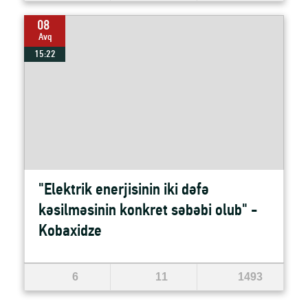
08
Avq
15:22
"Elektrik enerjisinin iki dəfə
kəsilməsinin konkret səbəbi olub" -
Kobaxidze
6
11
1493