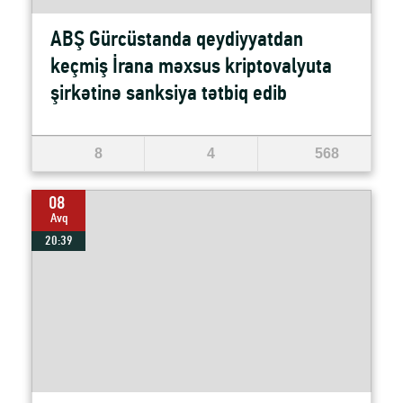
ABŞ Gürcüstanda qeydiyyatdan
keçmiş İrana məxsus kriptovalyuta
şirkətinə sanksiya tətbiq edib
8
4
568
08
Avq
20:39