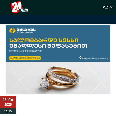
02
Okt
2025
14:15