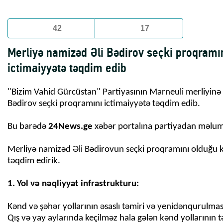
42
17
Merliyə namizəd Əli Bədirov seçki proqramı
ictimaiyyətə təqdim edib
"Bizim Vahid Gürcüstan" Partiyasının Marneuli merliyinə
Bədirov seçki proqramını ictimaiyyətə təqdim edib.
Bu barədə
24News.ge
xəbər portalına partiyadan məluma
Merliyə namizəd Əli Bədirovun seçki proqramını olduğu k
təqdim edirik.
Kənd və şəhər yollarının əsaslı təmiri və yenidənqurulmas
Qış və yay aylarında keçilməz hala gələn kənd yollarının t