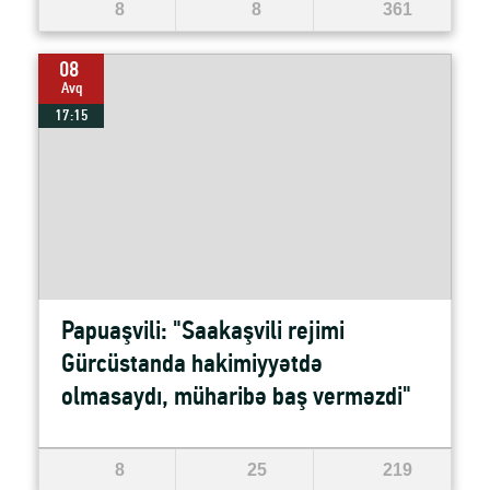
8
8
361
08
Avq
17:15
Papuaşvili: "Saakaşvili rejimi
Gürcüstanda hakimiyyətdə
olmasaydı, müharibə baş verməzdi"
8
25
219