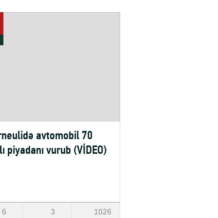
neulidə avtomobil 70
lı piyadanı vurub (VİDEO)
6
3
1026