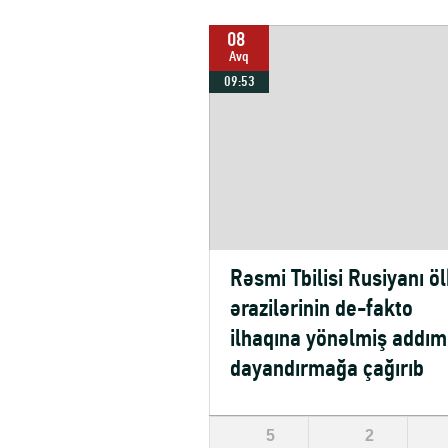
08
Avq
09:53
Rəsmi Tbilisi Rusiyanı ö
ərazilərinin de-fakto
ilhaqına yönəlmiş addım
dayandırmağa çağırıb
5
2