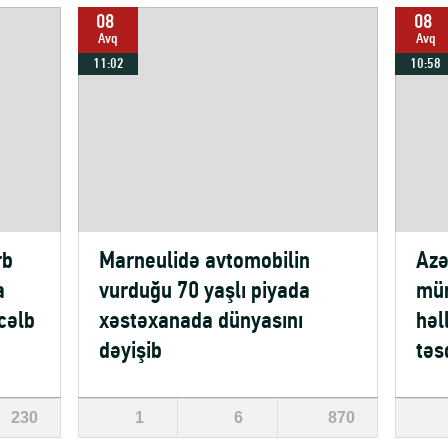
08
08
Avq
Avq
11:02
10:58
rb
Marneulidə avtomobilin
Azə
a
vurduğu 70 yaşlı piyada
mün
cəlb
xəstəxanada dünyasını
həl
dəyişib
təs
230
1
6
870