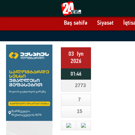
Baş səhifə
Siyasət
İqtis
03
Iyn
2026
01:46
2773
7
15