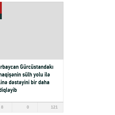
rbaycan Gürcüstandakı
aqişənin sülh yolu ilə
linə dəstəyini bir daha
diqləyib
8
0
121