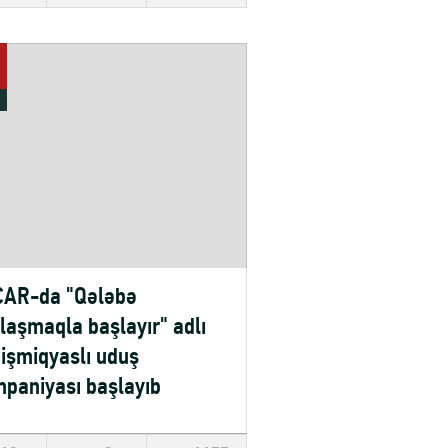
AR-da "Qələbə
laşmaqla başlayır" adlı
işmiqyaslı uduş
paniyası başlayıb