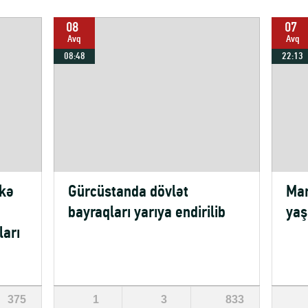
08
07
Avq
Avq
08:48
22:13
lkə
Gürcüstanda dövlət
Mar
bayraqları yarıya endirilib
yaş
ları
375
1
3
833