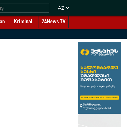
an
Kriminal
24News TV