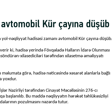
ə avtomobil Kür çayına düşüb
ən yol-nəqliyyat hadisəsi zamanı avtomobil Kür çayına düşüb
erir ki, hadisə yerində Fövqəladə Halların İdarə Olunması
söndürən-xilasediciləri tərəfindən xilasetmə əməliyyatı
məlumata görə, hadisə nəticəsində xəsarət alanlarla bağlı
a yoxdur.
 İşlər Nazirliyi tərəfindən Cinayət Məcəlləsinin 276-cı
aqa başlanılıb. Bu maddə nəqliyyatın hərəkət təhlükəsizliyi