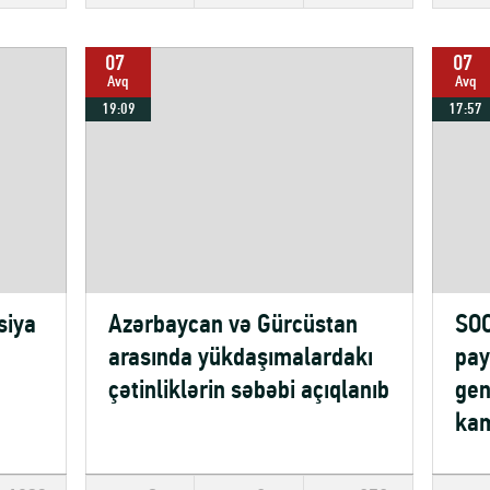
07
07
Avq
Avq
19:09
17:57
siya
Azərbaycan və Gürcüstan
SOC
arasında yükdaşımalardakı
pay
çətinliklərin səbəbi açıqlanıb
gen
kam