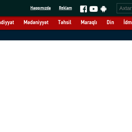
Haqqımızda
Reklam
adiyyat
Mədəniyyət
Təhsil
Maraqlı
Din
İdm