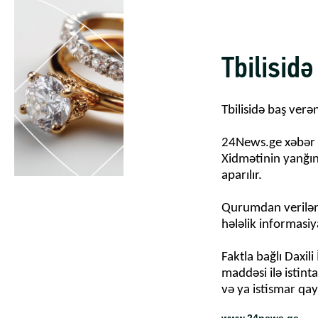
Tbilisid
Tbilisidə baş ver
24News.ge xəbər v
Xidmətinin yanğın
aparılır.
Qurumdan verilən 
hələlik informasiy
Faktla bağlı Daxili
maddəsi ilə istint