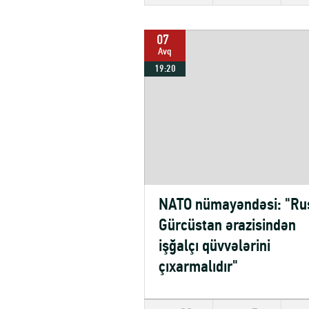
07
Avq
19:20
NATO nümayəndəsi: "Ru
Gürcüstan ərazisindən
işğalçı qüvvələrini
çıxarmalıdır"