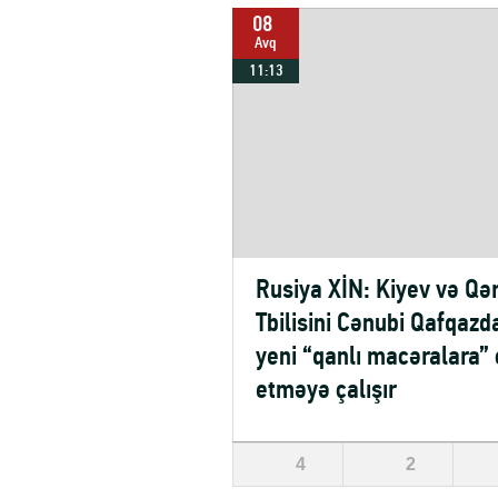
08
Avq
11:13
Rusiya XİN: Kiyev və Qə
Tbilisini Cənubi Qafqazd
yeni “qanlı macəralara” 
etməyə çalışır
4
2