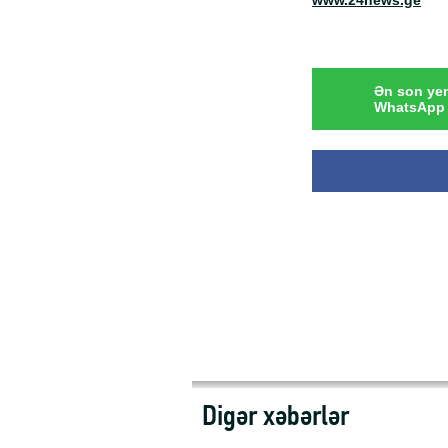
www.24news.ge
Ən son yen
WhatsApp 
Digər xəbərlər