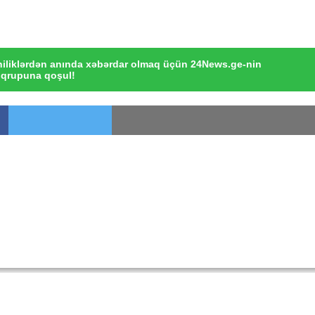
iliklərdən anında xəbərdar olmaq üçün 24News.ge-nin
qrupuna qoşul!