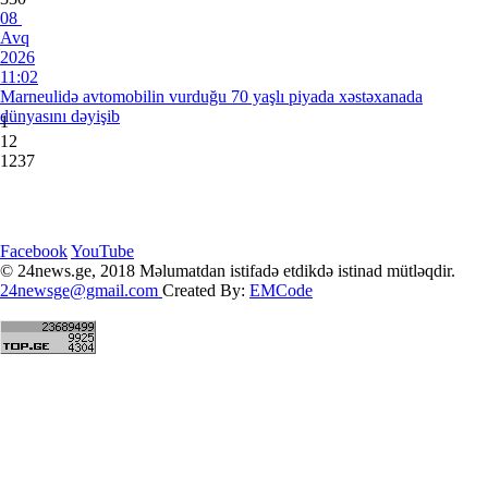
08
Avq
2026
11:02
Marneulidə avtomobilin vurduğu 70 yaşlı piyada xəstəxanada
dünyasını dəyişib
1
12
1237
Facebook
YouTube
© 24news.ge, 2018
Məlumatdan istifadə etdikdə istinad mütləqdir.
24newsge@gmail.com
Created By:
EMCode