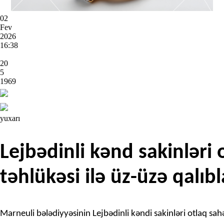
02
Fev
2026
16:38
20
5
1969
yuxarı
Lejbədinli kənd sakinləri 
təhlükəsi ilə üz-üzə qalıb
Marneuli bələdiyyəsinin Lejbədinli kəndi sakinləri otlaq sahəl