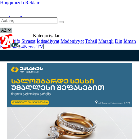
Haqqımızda
Reklam
Kateqoriyalar
Baş səhifə
Siyasət
İqtisadiyyat
Mədəniyyət
Təhsil
Maraqlı
Din
İdman
Kriminal
24News TV