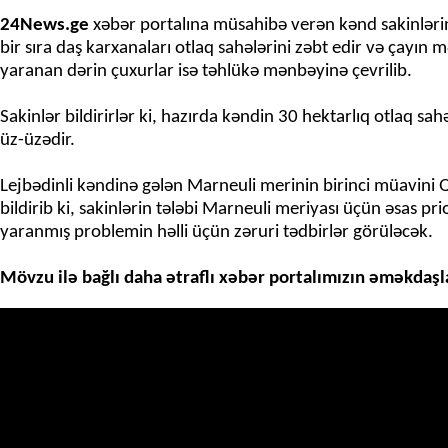
24News.ge
xəbər portalına müsahibə verən kənd sakinlərin
bir sıra daş karxanaları otlaq sahələrini zəbt edir və çayın 
yaranan dərin çuxurlar isə təhlükə mənbəyinə çevrilib.
Sakinlər bildirirlər ki, hazırda kəndin 30 hektarlıq otlaq sa
üz-üzədir.
Lejbədinli kəndinə gələn Marneuli merinin birinci müavini
bildirib ki, sakinlərin tələbi Marneuli meriyası üçün əsas pr
yaranmış problemin həlli üçün zəruri tədbirlər görüləcək.
Mövzu ilə bağlı daha ətraflı xəbər portalımızın əməkdaşla