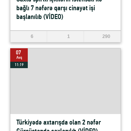
bağlı 7 nəfərə qarşı cinayət işi
başlanılıb (VİDEO)
6
1
290
07
Avq
11:19
Türkiyədə axtarışda olan 2 nəfər