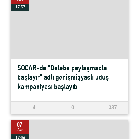
17:57
SOCAR-da "Qələbə paylaşmaqla
başlayır" adlı genişmiqyaslı uduş
kampaniyası başlayıb
4
0
337
07
Avq
17:06