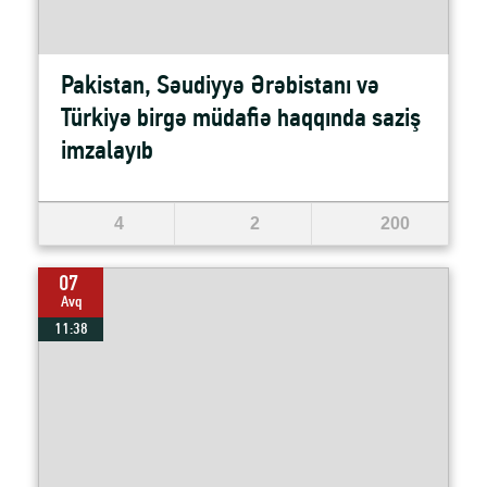
Pakistan, Səudiyyə Ərəbistanı və
Türkiyə birgə müdafiə haqqında saziş
imzalayıb
4
2
200
07
Avq
11:38