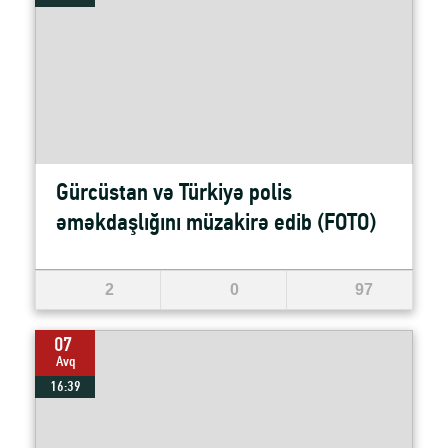
Gürcüstan və Türkiyə polis
əməkdaşlığını müzakirə edib (FOTO)
2
0
97
07
Avq
16:39