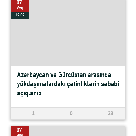
07
Avq
19:09
Azərbaycan və Gürcüstan arasında
yükdaşımalardakı çətinliklərin səbəbi
açıqlanıb
1
0
28
07
Avq