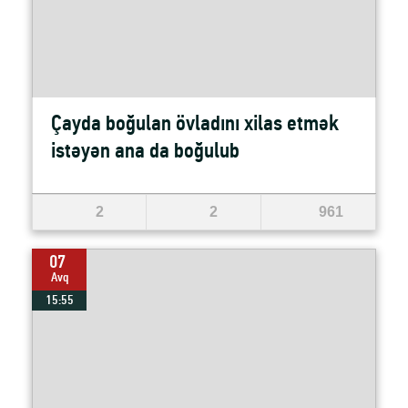
Çayda boğulan övladını xilas etmək
istəyən ana da boğulub
2
2
961
07
Avq
15:55