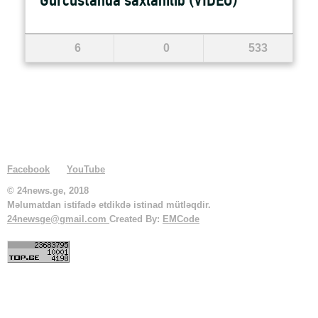
Gürcüstanda saxlanılıb (VİDEO)
6
0
533
Facebook
YouTube
© 24news.ge, 2018
Məlumatdan istifadə etdikdə istinad mütləqdir.
24newsge@gmail.com
Created By:
EMCode