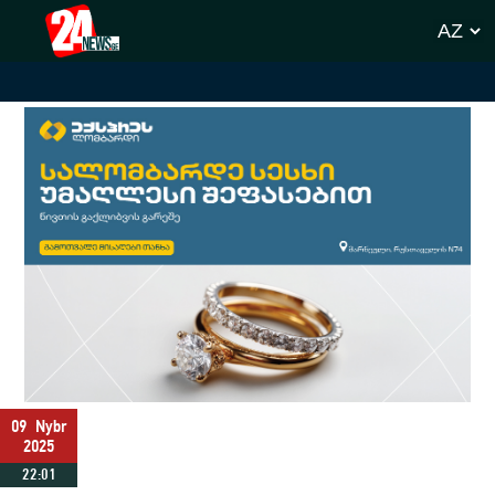
09
Nybr
2025
22:01