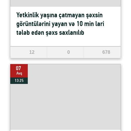
Yetkinlik yaşına çatmayan şəxsin
görüntülərini yayan və 10 min lari
tələb edən şəxs saxlanılıb
12
0
678
07
Avq
13:25