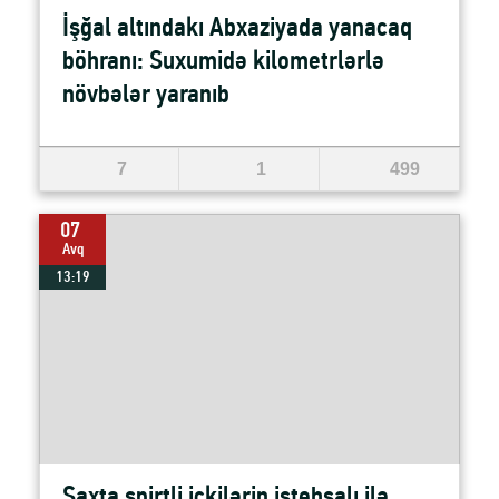
İşğal altındakı Abxaziyada yanacaq
böhranı: Suxumidə kilometrlərlə
növbələr yaranıb
7
1
499
07
Avq
13:19
Saxta spirtli içkilərin istehsalı ilə