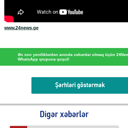
www.24news.ge
Ən son yeniliklərdən anında xəbərdar olmaq üçün 24Ne
WhatsApp qrupuna qoşul!
Şərhləri göstərmək
Digər xəbərlər