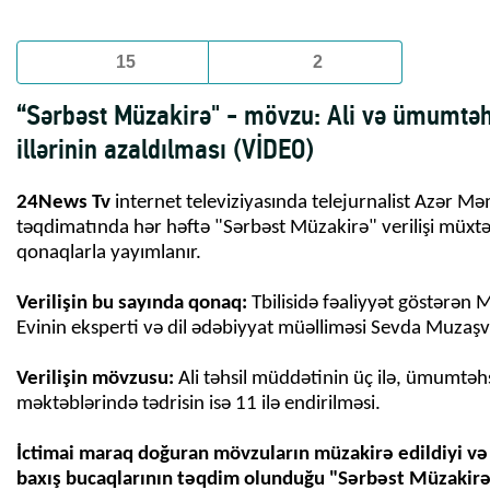
15
2
“Sərbəst Müzakirə" - mövzu: Ali və ümumtəh
illərinin azaldılması (VİDEO)
24News Tv
internet televiziyasında telejurnalist Azər
təqdimatında hər həftə "Sərbəst Müzakirə" verilişi müxtəl
qonaqlarla yayımlanır.
Verilişin bu sayında qonaq:
Tbilisidə fəaliyyət göstərən 
Evinin eksperti və dil ədəbiyyat müəlliməsi Sevda Muzaşvi
Verilişin mövzusu:
Ali təhsil müddətinin üç ilə, ümumtəhs
məktəblərində tədrisin isə 11 ilə endirilməsi.
İctimai maraq doğuran mövzuların müzakirə edildiyi və
baxış bucaqlarının təqdim olunduğu "Sərbəst Müzakirə"