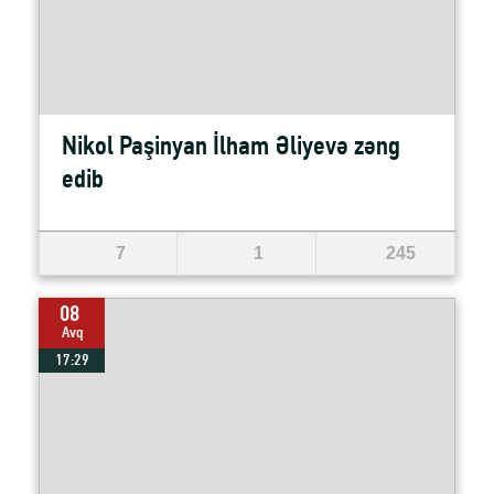
Nikol Paşinyan İlham Əliyevə zəng
edib
7
1
245
08
Avq
17:29