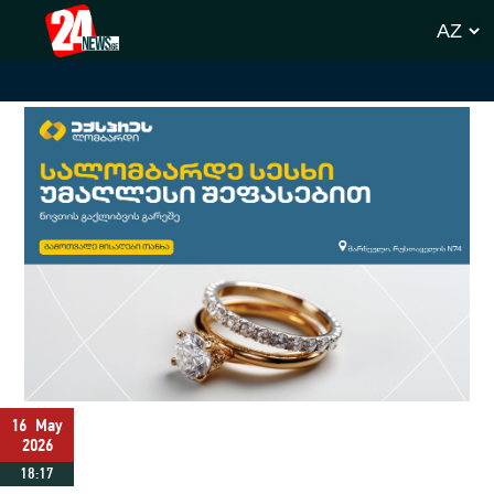
16
May
2026
18:17