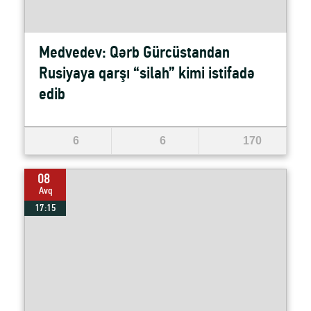
Medvedev: Qərb Gürcüstandan
Rusiyaya qarşı “silah” kimi istifadə
edib
6
6
170
08
Avq
17:15