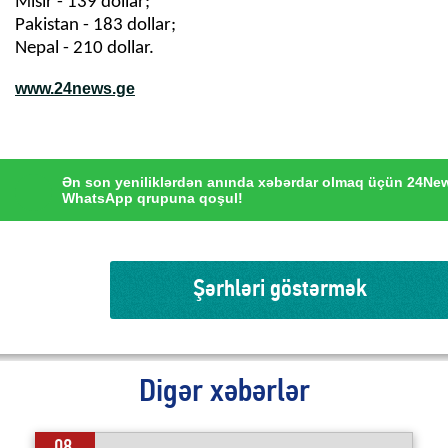
Misir - 139 dollar;
Pakistan - 183 dollar;
Nepal - 210 dollar.
www.24news.ge
Ən son yeniliklərdən anında xəbərdar olmaq üçün 24Ne
WhatsApp qrupuna qoşul!
Şərhləri göstərmək
Digər xəbərlər