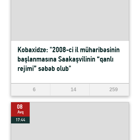
Kobaxidze: "2008-ci il müharibəsinin
başlanmasına Saakaşvilinin “qanlı
rejimi” səbəb olub"
6
14
259
08
Avq
17:44