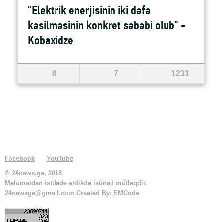
"Elektrik enerjisinin iki dəfə
kəsilməsinin konkret səbəbi olub" -
Kobaxidze
6
7
1231
Facebook
YouTube
© 24news.ge, 2018
Məlumatdan istifadə etdikdə istinad mütləqdir.
24newsge@gmail.com
Created By:
EMCode