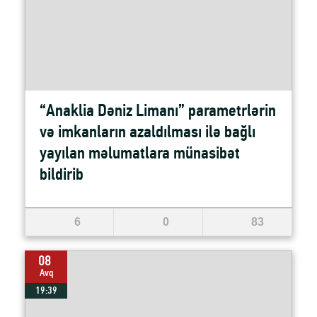
“Anaklia Dəniz Limanı” parametrlərin
və imkanların azaldılması ilə bağlı
yayılan məlumatlara münasibət
bildirib
6
0
83
08
Avq
19:39