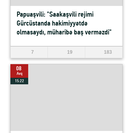
Papuaşvili: "Saakaşvili rejimi
Gürcüstanda hakimiyyətdə
olmasaydı, müharibə baş verməzdi"
7
19
183
08
Avq
15:22