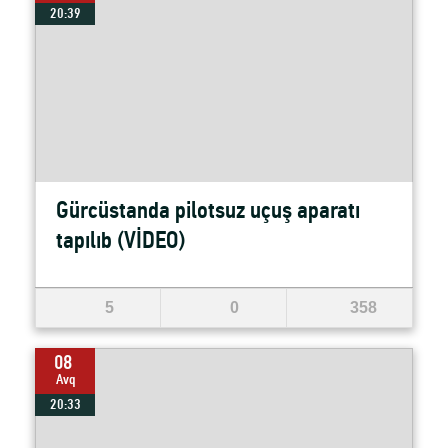
20:39
Gürcüstanda pilotsuz uçuş aparatı
tapılıb (VİDEO)
5
0
358
08
Avq
20:33