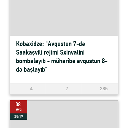
Kobaxidze: "Avqustun 7-də
Saakaşvili rejimi Sxinvalini
bombalayıb - müharibə avqustun 8-
də başlayıb"
4
7
285
08
Avq
20:19