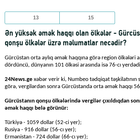
13
15
Ən yüksək əmək haqqı olan ölkələr - Gürcüs
qonşu ölkələr üzrə məlumatlar necədir?
Gürcüstan orta aylıq əmək haqqına görə region ölkələri 
dördüncü, dünyanın 101 ölkəsi arasında isə 76-cı yerdədi
24News.ge
xəbər verir ki, Numbeo tədqiqat təşkilatının s
görə, vergilərdən sonra Gürcüstanda orta əmək haqqı 562
Gürcüstanın qonşu ölkələrində vergilər çıxıldıqdan sonr
Türkiyə - 1059 dollar (52-ci yer);
Rusiya - 916 dollar (56-cı yer);
Ermənistan - 724 dollar (66-cı yer);