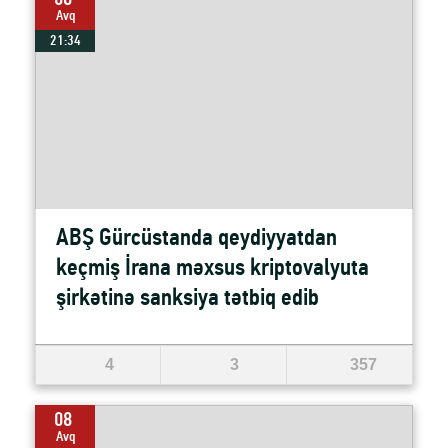
08
Avq
21:34
ABŞ Gürcüstanda qeydiyyatdan
keçmiş İrana məxsus kriptovalyuta
şirkətinə sanksiya tətbiq edib
4
3
357
08
Avq