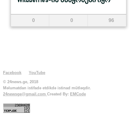
Wildberries-ის საწყობები იყო
0
0
96
Facebook
YouTube
© 24news.ge, 2018
Məlumatdan istifadə etdikdə istinad mütləqdir.
24newsge@gmail.com
Created By:
EMCode