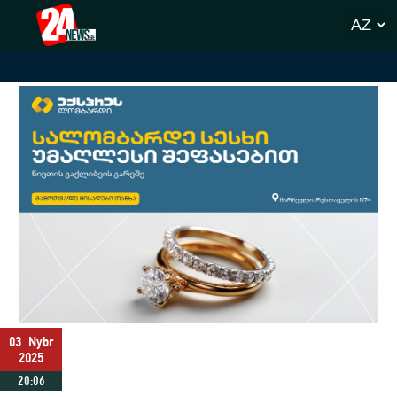
03
Nybr
2025
20:06